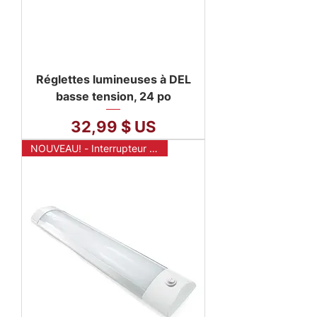
Réglettes lumineuses à DEL
basse tension, 24 po
Prix
32,99 $ US
NOUVEAU! - Interrupteur mural sans fil