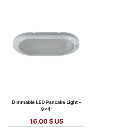
Dimmable LED Pancake Light -
9x4"
Prix
16,00 $ US