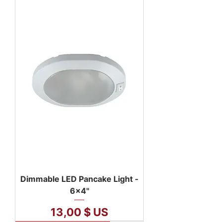
Dimmable LED Pancake Light -
6x4"
Prix
13,00 $ US