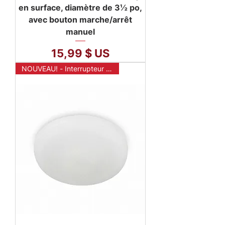
en surface, diamètre de 3½ po,
avec bouton marche/arrêt
manuel
Prix
15,99 $ US
NOUVEAU! - Interrupteur mural sans fil