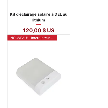
Kit d'éclairage solaire à DEL au
lithium
Prix
120,00 $ US
NOUVEAU! - Interrupteur mural sans fil