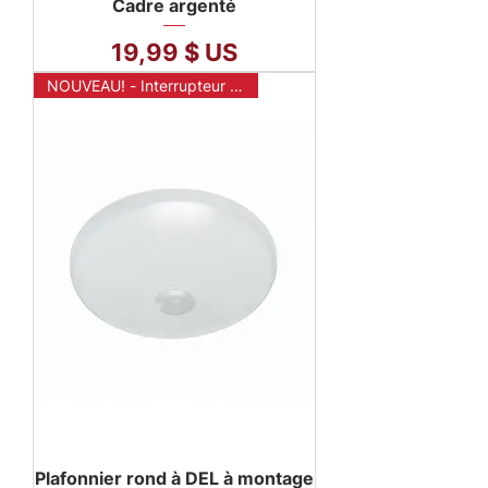
Cadre argenté
Prix
19,99 $ US
NOUVEAU! - Interrupteur mural sans fil
Plafonnier rond à DEL à montage