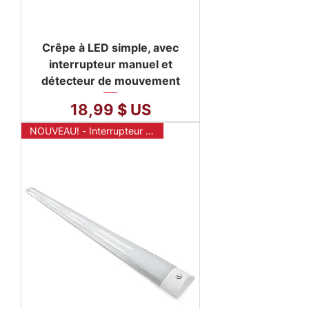
Crêpe à LED simple, avec
interrupteur manuel et
détecteur de mouvement
Prix
18,99 $ US
NOUVEAU! - Interrupteur mural sans fil