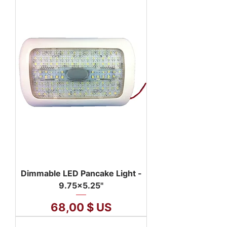
Dimmable LED Pancake Light -
9.75x5.25"
Prix
68,00 $ US