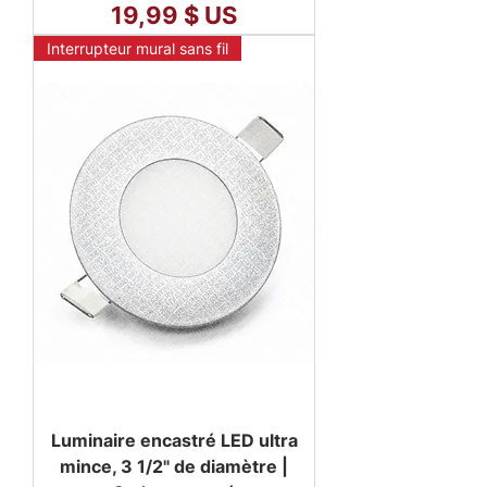
Prix
19,99 $ US
Interrupteur mural sans fil
Luminaire encastré LED ultra
mince, 3 1/2" de diamètre |