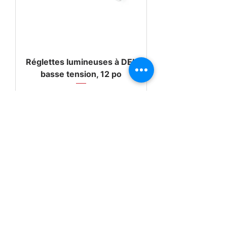
Réglettes lumineuses à DEL
basse tension, 12 po
Prix
18,99 $ US
NOUVEAU! - Interrupteur mural sans fil