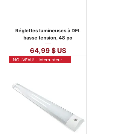
Réglettes lumineuses à DEL
basse tension, 48 po
Prix
64,99 $ US
NOUVEAU! - Interrupteur mural sans fil