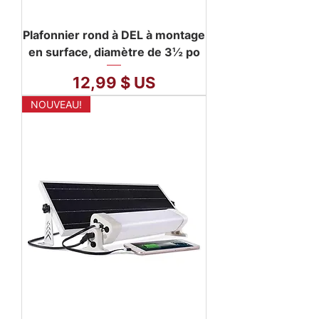
Plafonnier rond à DEL à montage
en surface, diamètre de 3½ po
Prix
12,99 $ US
NOUVEAU!