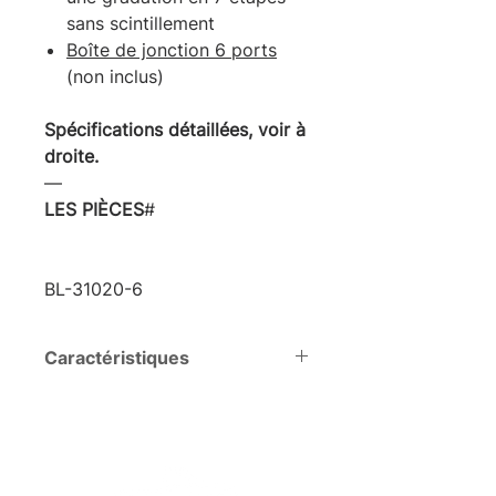
sans scintillement
Boîte de jonction 6 ports
(non inclus)
Spécifications détaillées, voir à
droite.
―
LES PIÈCES
#
BL-31020-6
Caractéristiques
Tension
DC12V
Watts totaux
8W
(W)