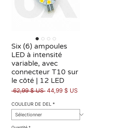
Six (6) ampoules
LED à intensité
variable, avec
connecteur T10 sur
le côté | 12 LED
Prix
Prix
 62,99 $ US 
44,99 $ US
original
promotionnel
COULEUR DE DEL
*
Quantité
*