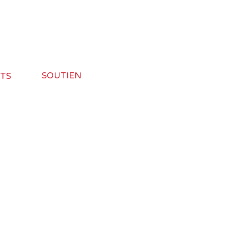
SOUTIEN
TS
FAQ
Guide de conversion
entialité
Lexique
ation
Produits DEL Commercial
Contactez-nous