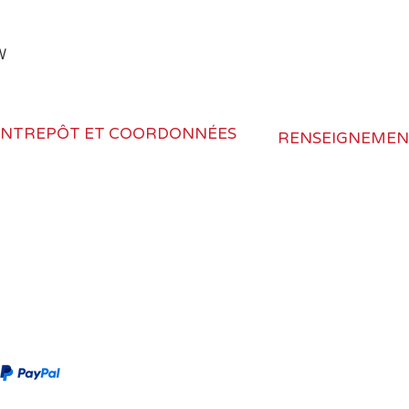
W
ENTREPÔT ET COORDONNÉES
RENSEIGNEMEN
973, Route Hazard, Fenton,
Retour et livraison
MI 48430
Politique de confid
Conditions d'utilis
nfo@rvlighting.ca
Garanties
anada : 418-614-3742
Où acheter
tats-Unis : 517-545-8187