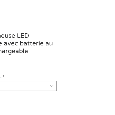
neuse LED
 avec batterie au
hargeable
x
L
*