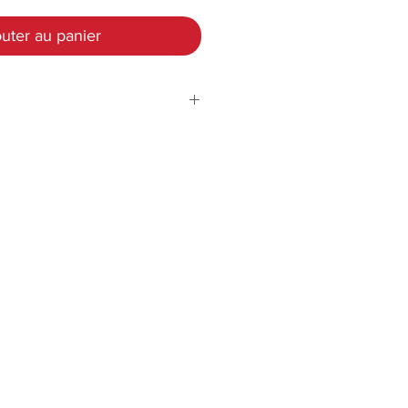
uter au panier
DC5V (USB)
tal
300 Lm
240 mm x 40 mm x
38 mm
teur
USB
e
Blanc (F)
L
Blanc froid (CW)