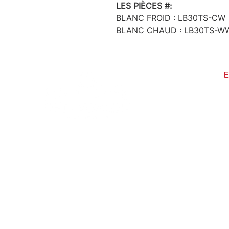
LES PIÈCES #:
BLANC FROID : LB30TS-CW
BLANC CHAUD : LB30TS-W
6
i
C
É