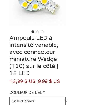
Ampoule LED à
intensité variable,
avec connecteur
miniature Wedge
(T10) sur le côté |
12 LED
Prix
Prix
 13,99 $ US 
9,99 $ US
original
promotionnel
COULEUR DE DEL
*