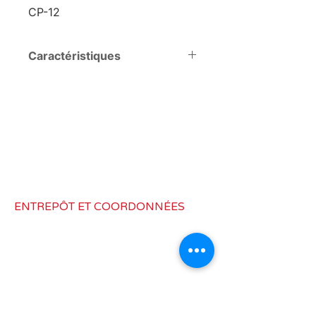
CP-12
Caractéristiques
Tension
DC12V
Type de
7 voies |
connecteur
Photocellule
ENTREPÔT ET COORDONNÉES
6973, Route Hazard, Fenton, MI
48430
info@rvlighting.ca
Canada :
418-614-3742