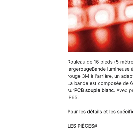
Rouleau de 16 pieds (5 mètre
large
rouge
Bande lumineuse à
rouge 3M à l'arrière, un ada
La bande est composée de 
sur
PCB souple blanc
. Avec p
IP65.
Pour les détails et les spécifi
―
LES PIÈCES
#