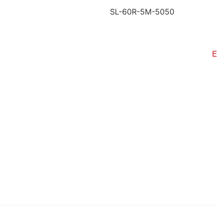
SL-60R-5M-5050
6
i
C
É