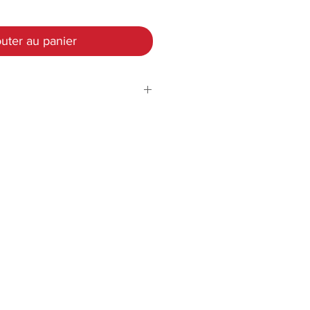
uter au panier
DC12V
)
48 W (max.)
(A)
0,205 mA - 0,946
mA
teur
Connecteur CC
Résistant aux
éclaboussures -
IP65