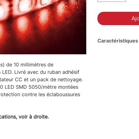
Ajo
Caractéristiques
Tension
s) de 10 millimètres de
Watts totaux (W
 LED. Livré avec du ruban adhésif
ptateur CC et un pack de nettoyage.
Consommation 
60 LED SMD 5050/mètre montées
rotection contre les éclaboussures
Type de connec
cations, voir à droite.
Imperméabilité