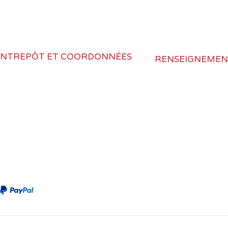
Plage ip
Type de DEL
ENTREPÔT ET COORDONNÉES
RENSEIGNEMEN
Quantité de DE
973, Route Hazard, Fenton,
Retour et livraison
Couleur des DE
MI 48430
Politique de confid
Couleur du circu
Conditions d'utilis
nfo@rvlighting.ca
imprimé
Garanties
anada : 418-614-3742
Où acheter
Largeur de ban
tats-Unis : 517-545-8187
Longueur