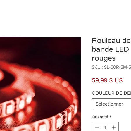
Rouleau de
bande LED
rouges
SKU : SL-60R-5M-
Pri
59,99 $ US
COULEUR DE DE
Sélectionner
Quantité
*