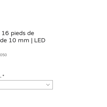
 16 pieds de
 de 10 mm | LED
5050
x
L
*